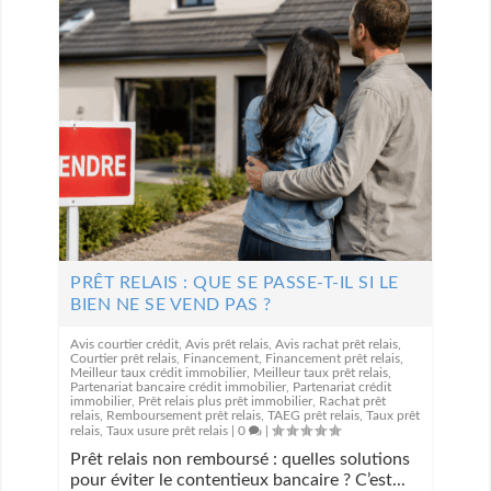
PRÊT RELAIS : QUE SE PASSE-T-IL SI LE
BIEN NE SE VEND PAS ?
Avis courtier crédit
,
Avis prêt relais
,
Avis rachat prêt relais
,
Courtier prêt relais
,
Financement
,
Financement prêt relais
,
Meilleur taux crédit immobilier
,
Meilleur taux prêt relais
,
Partenariat bancaire crédit immobilier
,
Partenariat crédit
immobilier
,
Prêt relais plus prêt immobilier
,
Rachat prêt
relais
,
Remboursement prêt relais
,
TAEG prêt relais
,
Taux prêt
relais
,
Taux usure prêt relais
|
0
|
Prêt relais non remboursé : quelles solutions
pour éviter le contentieux bancaire ? C’est...