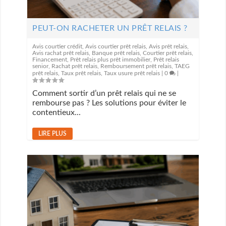
PEUT-ON RACHETER UN PRÊT RELAIS ?
Avis courtier crédit
,
Avis courtier prêt relais
,
Avis prêt relais
,
Avis rachat prêt relais
,
Banque prêt relais
,
Courtier prêt relais
,
Financement
,
Prêt relais plus prêt immobilier
,
Prêt relais
senior
,
Rachat prêt relais
,
Remboursement prêt relais
,
TAEG
prêt relais
,
Taux prêt relais
,
Taux usure prêt relais
|
0
|
Comment sortir d’un prêt relais qui ne se
rembourse pas ? Les solutions pour éviter le
contentieux...
LIRE PLUS