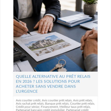
QUELLE ALTERNATIVE AU PRÊT RELAIS
EN 2026 ? LES SOLUTIONS POUR
ACHETER SANS VENDRE DANS
L’URGENCE
Avis courtier crédit
,
Avis courtier prêt relais
,
Avis prêt relais
,
Avis rachat prêt relais
,
Banque prêt relais
,
Courtier prêt relais
,
Crédit pour sénior
,
Financement
,
Meilleur taux prêt relais
,
Partenariat bancaire crédit immobilier
,
Partenariat crédit