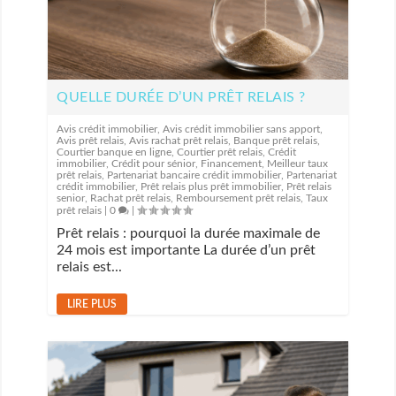
QUELLE DURÉE D’UN PRÊT RELAIS ?
Avis crédit immobilier
,
Avis crédit immobilier sans apport
,
Avis prêt relais
,
Avis rachat prêt relais
,
Banque prêt relais
,
Courtier banque en ligne
,
Courtier prêt relais
,
Crédit
immobilier
,
Crédit pour sénior
,
Financement
,
Meilleur taux
prêt relais
,
Partenariat bancaire crédit immobilier
,
Partenariat
crédit immobilier
,
Prêt relais plus prêt immobilier
,
Prêt relais
senior
,
Rachat prêt relais
,
Remboursement prêt relais
,
Taux
prêt relais
|
0
|
Prêt relais : pourquoi la durée maximale de
24 mois est importante La durée d’un prêt
relais est...
LIRE PLUS