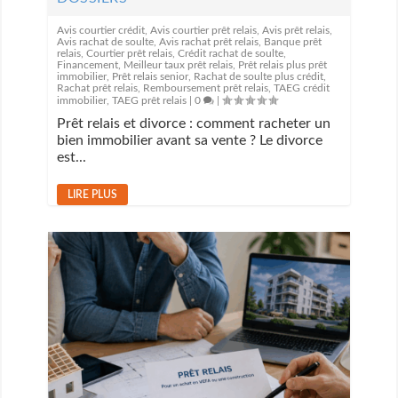
Avis courtier crédit
,
Avis courtier prêt relais
,
Avis prêt relais
,
Avis rachat de soulte
,
Avis rachat prêt relais
,
Banque prêt
relais
,
Courtier prêt relais
,
Crédit rachat de soulte
,
Financement
,
Meilleur taux prêt relais
,
Prêt relais plus prêt
immobilier
,
Prêt relais senior
,
Rachat de soulte plus crédit
,
Rachat prêt relais
,
Remboursement prêt relais
,
TAEG crédit
immobilier
,
TAEG prêt relais
|
0
|
Prêt relais et divorce : comment racheter un
bien immobilier avant sa vente ? Le divorce
est...
LIRE PLUS