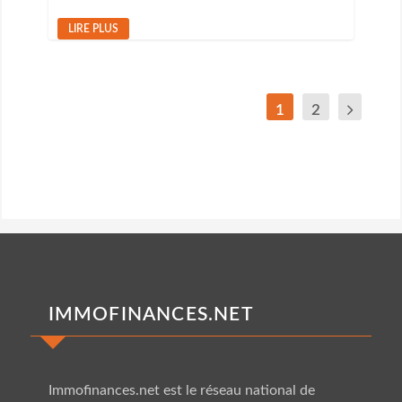
LIRE PLUS
1
2
IMMOFINANCES.NET
Immofinances.net est le
réseau national
de