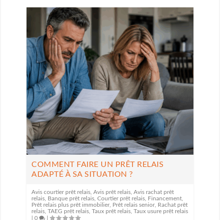
COMMENT FAIRE UN PRÊT RELAIS
ADAPTÉ À SA SITUATION ?
Avis courtier prêt relais
,
Avis prêt relais
,
Avis rachat prêt
relais
,
Banque prêt relais
,
Courtier prêt relais
,
Financement
,
Prêt relais plus prêt immobilier
,
Prêt relais senior
,
Rachat prêt
relais
,
TAEG prêt relais
,
Taux prêt relais
,
Taux usure prêt relais
|
0
|