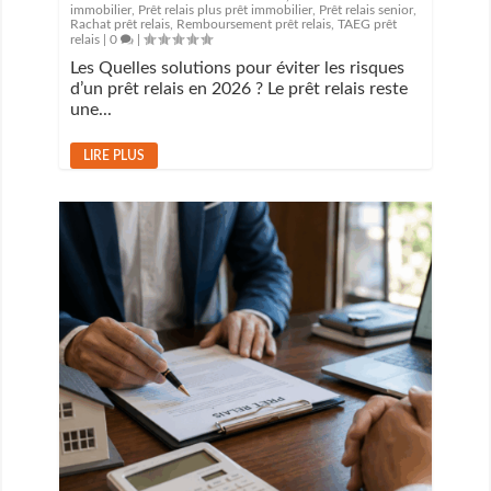
immobilier
,
Prêt relais plus prêt immobilier
,
Prêt relais senior
,
Rachat prêt relais
,
Remboursement prêt relais
,
TAEG prêt
relais
|
0
|
Les Quelles solutions pour éviter les risques
d’un prêt relais en 2026 ? Le prêt relais reste
une...
LIRE PLUS