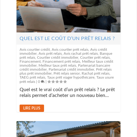
QUEL EST LE COÛT D’UN PRÊT RELAIS ?
Avis courtier crédit
,
Avis courtier prêt relais
,
Avis crédit
immobilier
,
Avis prêt relais
,
Avis rachat prêt relais
,
Banque
prêt relais
,
Courtier crédit immobilier
,
Courtier prêt relais
,
Financement
,
Financement prêt relais
,
Meilleur taux crédit
immobilier
,
Meilleur taux prêt relais
,
Partenariat bancaire
crédit immobilier
,
Partenariat crédit immobilier
,
Prêt relais
plus prêt immobilier
,
Prêt relais senior
,
Rachat prêt relais
,
TAEG prêt relais
,
Taux prêt viager hypothécaire
,
Taux usure
prêt relais
|
0
|
Quel est le vrai coût d’un prêt relais ? Le prêt
relais permet d’acheter un nouveau bien...
LIRE PLUS