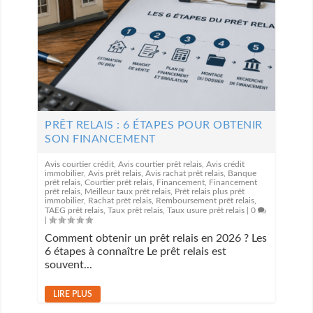
PRÊT RELAIS : 6 ÉTAPES POUR OBTENIR
SON FINANCEMENT
Avis courtier crédit
,
Avis courtier prêt relais
,
Avis crédit
immobilier
,
Avis prêt relais
,
Avis rachat prêt relais
,
Banque
prêt relais
,
Courtier prêt relais
,
Financement
,
Financement
prêt relais
,
Meilleur taux prêt relais
,
Prêt relais plus prêt
immobilier
,
Rachat prêt relais
,
Remboursement prêt relais
,
TAEG prêt relais
,
Taux prêt relais
,
Taux usure prêt relais
|
0
|
Comment obtenir un prêt relais en 2026 ? Les
6 étapes à connaître Le prêt relais est
souvent...
LIRE PLUS