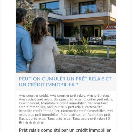
PEUT-ON CUMULER UN PRÊT RELAIS ET
UN CRÉDIT IMMOBILIER ?
Avis courtier crédit
,
Avis courtier prêt relais
,
Avis prêt relais
,
Avis rachat prêt relais
,
Banque prêt relais
,
Courtier prêt relais
,
Financement
,
Mandataire crédit immobilier
,
Meilleur taux
crédit immobilier
,
Meilleur taux prêt relais
,
Partenariat
bancaire crédit immobilier
,
Partenariat crédit immobilier
,
Prêt
relais plus prêt immobilier
,
Prêt relais senior
,
Rachat de prêt
,
Rachat prêt relais
,
Taux prêt relais
,
Taux usure prêt relais
|
0
|
Prêt relais complété par un crédit immobilier