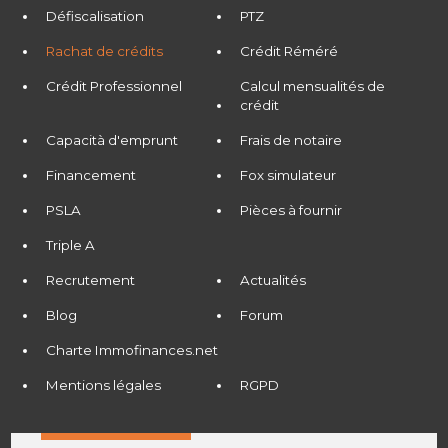
Défiscalisation
PTZ
Rachat de crédits
Crédit Réméré
Crédit Professionnel
Calcul mensualités de
crédit
Capacità d'emprunt
Frais de notaire
Financement
Fox simulateur
PSLA
Pièces à fournir
Triple A
Recrutement
Actualités
Blog
Forum
Charte Immofinances.net
Mentions légales
RGPD