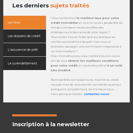
Les derniers
sujets traités
1 Vous recherchez
le meilleur taux pour votre
Les taux
crédit immobilier
et vous ne voulez pas perdre du
temps à comparer toutes les offres des
établissements bancaires de votre région ?
Les dossiers de crédit
Vous voulez trouver la banque qui pratique les
meilleures conditions de prêt mais vous ne
souhaitez pas payer une commission importante à
L'assurance de prêt
un intermédiaire ?
Chez Immofinances, nous mettons tout en ouvre
afin de vous
obtenir les meilleurs conditions
Le surendettement
pour votre crédit
, en toute sécurité et
é un coût
très modéré
...
Notre parfaite connaissance du marché du crédit
nous permet de vous orienter vers les banques qui
pratiquent, actuellement, les meilleurs taux ...
Alors, pourquoi hésiter :
contactez-nous
!
Inscription à la newsletter