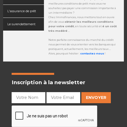
meilleures conditions de prêt mais vous ne
souhaitez pas payer une commission importante à
L'assurance de prêt
un intermédiaire ?
Chez Immofinances, nous mettons tout en ouvre
afin de vous
obtenir les meilleurs conditions
Le surendettement
pour votre crédit
, en toute sécurité et
é un coût
très modéré
...
Notre parfaite connaissance du marché du crédit
nous permet de vous orienter vers les banques qui
pratiquent, actuellement, les meilleurs taux ...
Alors, pourquoi hésiter :
contactez-nous
!
Inscription à la newsletter