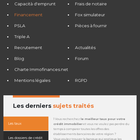
Capacità d'emprunt
Frais de notaire
Financement
Fox simulateur
PSLA
Pièces à fournir
Triple A
Recrutement
Actualités
Blog
Forum
Charte Immofinances.net
Mentions légales
RGPD
Les derniers
sujets traités
1 Vous recherchez
le meilleur taux pour votre
Les taux
crédit immobilier
et vous ne voulez pas perdre du
temps à comparer toutes les offres des
établissements bancaires de votre région ?
Les dossiers de crédit
Vous voulez trouver la banque qui pratique les