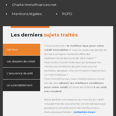
Charte Immofinances.net
Mentions légales
RGPD
Les derniers
sujets traités
1 Vous recherchez
le meilleur taux pour votre
Les taux
crédit immobilier
et vous ne voulez pas perdre du
temps à comparer toutes les offres des
établissements bancaires de votre région ?
Les dossiers de crédit
Vous voulez trouver la banque qui pratique les
meilleures conditions de prêt mais vous ne
souhaitez pas payer une commission importante à
L'assurance de prêt
un intermédiaire ?
Chez Immofinances, nous mettons tout en ouvre
afin de vous
obtenir les meilleurs conditions
Le surendettement
pour votre crédit
, en toute sécurité et
é un coût
très modéré
...
Notre parfaite connaissance du marché du crédit
nous permet de vous orienter vers les banques qui
pratiquent, actuellement, les meilleurs taux ...
Alors, pourquoi hésiter :
contactez-nous
!