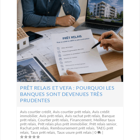
PRÊT RELAIS ET VEFA : POURQUOI LES
BANQUES SONT DEVENUES TRÈS
PRUDENTES
Avis courtier crédit
,
Avis courtier prêt relais
,
Avis crédit
immobilier
,
Avis prêt relais
,
Avis rachat prêt relais
,
Banque
prêt relais
,
Courtier prêt relais
,
Financement
,
Meilleur taux
prêt relais
,
Prêt relais plus prêt immobilier
,
Prêt relais senior
,
Rachat prêt relais
,
Remboursement prêt relais
,
TAEG prêt
relais
,
Taux prêt relais
,
Taux usure prêt relais
|
0
|