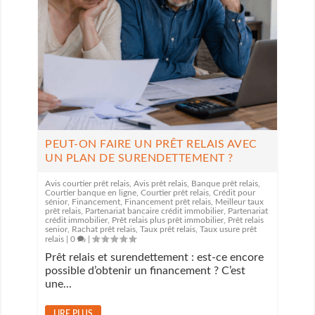
PEUT-ON FAIRE UN PRÊT RELAIS AVEC
UN PLAN DE SURENDETTEMENT ?
Avis courtier prêt relais
,
Avis prêt relais
,
Banque prêt relais
,
Courtier banque en ligne
,
Courtier prêt relais
,
Crédit pour
sénior
,
Financement
,
Financement prêt relais
,
Meilleur taux
prêt relais
,
Partenariat bancaire crédit immobilier
,
Partenariat
crédit immobilier
,
Prêt relais plus prêt immobilier
,
Prêt relais
senior
,
Rachat prêt relais
,
Taux prêt relais
,
Taux usure prêt
relais
|
0
|
Prêt relais et surendettement : est-ce encore
possible d’obtenir un financement ? C’est
une...
LIRE PLUS