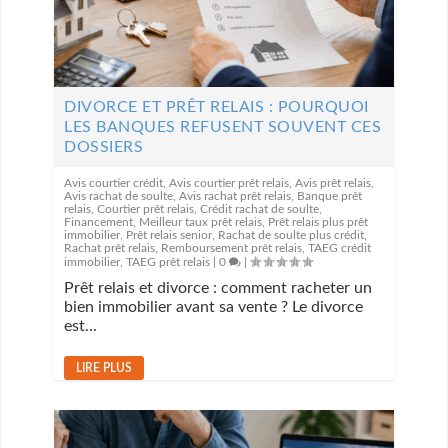
DIVORCE ET PRÊT RELAIS : POURQUOI
LES BANQUES REFUSENT SOUVENT CES
DOSSIERS
Avis courtier crédit
,
Avis courtier prêt relais
,
Avis prêt relais
,
Avis rachat de soulte
,
Avis rachat prêt relais
,
Banque prêt
relais
,
Courtier prêt relais
,
Crédit rachat de soulte
,
Financement
,
Meilleur taux prêt relais
,
Prêt relais plus prêt
immobilier
,
Prêt relais senior
,
Rachat de soulte plus crédit
,
Rachat prêt relais
,
Remboursement prêt relais
,
TAEG crédit
immobilier
,
TAEG prêt relais
|
0
|
Prêt relais et divorce : comment racheter un
bien immobilier avant sa vente ? Le divorce
est...
LIRE PLUS