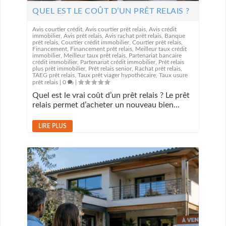
QUEL EST LE COÛT D’UN PRÊT RELAIS ?
Avis courtier crédit
,
Avis courtier prêt relais
,
Avis crédit
immobilier
,
Avis prêt relais
,
Avis rachat prêt relais
,
Banque
prêt relais
,
Courtier crédit immobilier
,
Courtier prêt relais
,
Financement
,
Financement prêt relais
,
Meilleur taux crédit
immobilier
,
Meilleur taux prêt relais
,
Partenariat bancaire
crédit immobilier
,
Partenariat crédit immobilier
,
Prêt relais
plus prêt immobilier
,
Prêt relais senior
,
Rachat prêt relais
,
TAEG prêt relais
,
Taux prêt viager hypothécaire
,
Taux usure
prêt relais
|
0
|
Quel est le vrai coût d’un prêt relais ? Le prêt
relais permet d’acheter un nouveau bien...
LIRE PLUS