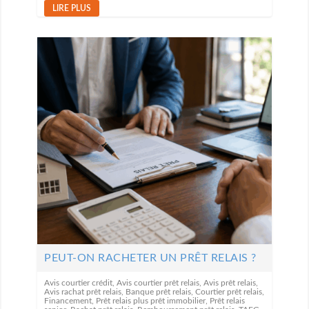
LIRE PLUS
PEUT-ON RACHETER UN PRÊT RELAIS ?
Avis courtier crédit
,
Avis courtier prêt relais
,
Avis prêt relais
,
Avis rachat prêt relais
,
Banque prêt relais
,
Courtier prêt relais
,
Financement
,
Prêt relais plus prêt immobilier
,
Prêt relais