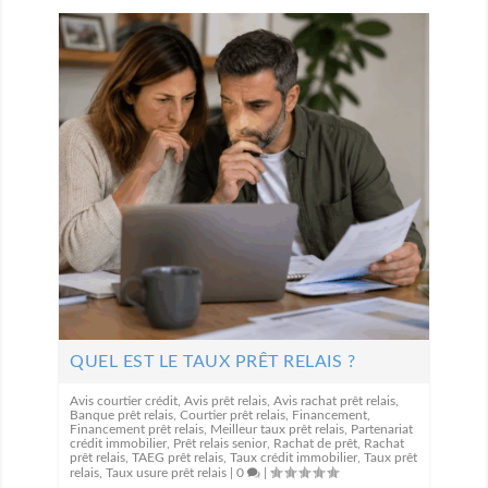
QUEL EST LE TAUX PRÊT RELAIS ?
Avis courtier crédit
,
Avis prêt relais
,
Avis rachat prêt relais
,
Banque prêt relais
,
Courtier prêt relais
,
Financement
,
Financement prêt relais
,
Meilleur taux prêt relais
,
Partenariat
crédit immobilier
,
Prêt relais senior
,
Rachat de prêt
,
Rachat
prêt relais
,
TAEG prêt relais
,
Taux crédit immobilier
,
Taux prêt
relais
,
Taux usure prêt relais
|
0
|