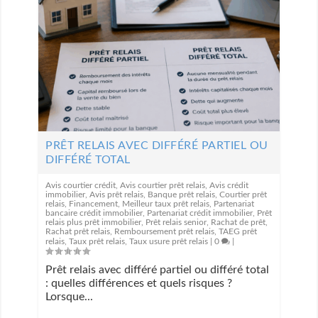
PRÊT RELAIS AVEC DIFFÉRÉ PARTIEL OU
DIFFÉRÉ TOTAL
Avis courtier crédit
,
Avis courtier prêt relais
,
Avis crédit
immobilier
,
Avis prêt relais
,
Banque prêt relais
,
Courtier prêt
relais
,
Financement
,
Meilleur taux prêt relais
,
Partenariat
bancaire crédit immobilier
,
Partenariat crédit immobilier
,
Prêt
relais plus prêt immobilier
,
Prêt relais senior
,
Rachat de prêt
,
Rachat prêt relais
,
Remboursement prêt relais
,
TAEG prêt
relais
,
Taux prêt relais
,
Taux usure prêt relais
|
0
|
Prêt relais avec différé partiel ou différé total
: quelles différences et quels risques ?
Lorsque...