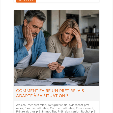
COMMENT FAIRE UN PRÊT RELAIS
ADAPTÉ À SA SITUATION ?
Avis courtier prêt relais
,
Avis prêt relais
,
Avis rachat prêt
relais
,
Banque prêt relais
,
Courtier prêt relais
,
Financement
,
Prêt relais plus prêt immobilier
,
Prêt relais senior
,
Rachat prêt