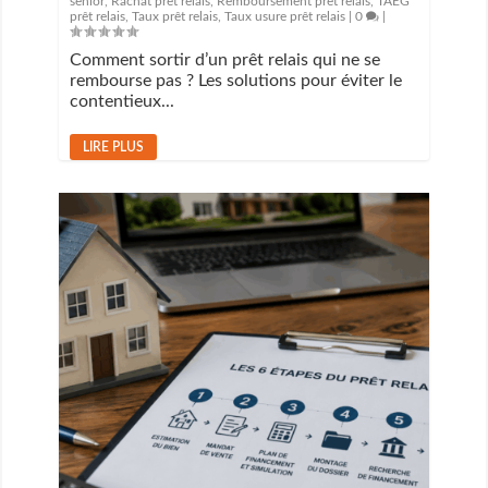
senior
,
Rachat prêt relais
,
Remboursement prêt relais
,
TAEG
prêt relais
,
Taux prêt relais
,
Taux usure prêt relais
|
0
|
Comment sortir d’un prêt relais qui ne se
rembourse pas ? Les solutions pour éviter le
contentieux...
LIRE PLUS