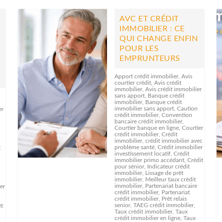
R
AVC ET CRÉDIT
IMMOBILIER : CE
QUI CHANGE ENFIN
POUR LES
EMPRUNTEURS
Apport crédit immobilier
,
Avis
courtier crédit
,
Avis crédit
immobilier
,
Avis crédit immobilier
sans apport
,
Banque crédit
immobilier
,
Banque crédit
immobilier sans apport
,
Caution
er
crédit immobilier
,
Convention
,
bancaire crédit immobilier
,
Courtier banque en ligne
,
Courtier
crédit immobilier
,
Crédit
,
immobilier
,
crédit immobilier avec
problème santé
,
Crédit immobilier
t
investissement locatif
,
Crédit
immobilier primo accédant
,
Crédit
pour sénior
,
Indicateur crédit
immobilier
,
Lissage de prêt
immobilier
,
Meilleur taux crédit
immobilier
,
Partenariat bancaire
er
crédit immobilier
,
Partenariat
crédit immobilier
,
Prêt relais
senior
,
TAEG crédit immobilier
,
êt
Taux crédit immobilier
,
Taux
crédit immobilier en ligne
,
Taux