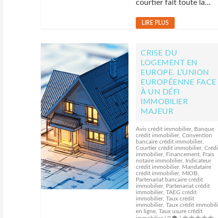
courtier fait toute la...
LIRE PLUS
CRISE DU
LOGEMENT EN
EUROPE. L’UNION
EUROPÉENNE FACE
À UN DÉFI
IMMOBILIER
MAJEUR
Avis crédit immobilier
,
Banque
crédit immobilier
,
Convention
bancaire crédit immobilier
,
Courtier crédit immobilier
,
Crédi
immobilier
,
Financement
,
Frais
notaire immobilier
,
Indicateur
crédit immobilier
,
Mandataire
crédit immobilier
,
MIOB
,
Partenariat bancaire crédit
immobilier
,
Partenariat crédit
immobilier
,
TAEG crédit
immobilier
,
Taux crédit
immobilier
,
Taux crédit immobili
en ligne
,
Taux usure crédit