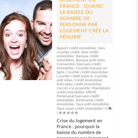
LOGEMENT EN
FRANCE : QUAND
LA BAISSE DU
NOMBRE DE
PERSONNE PAR
LOGEMENT CRÉE LA
PÉNURIE
Apport crédit immobilier
,
Avis
courtier crédit
,
Avis crédit
immobilier
,
Banque crédit
immobilier
,
Banque prêt relais
,
Convention bancaire crédit
immobilier
,
Courtier banque en
ligne
,
Courtier crédit immobilier
,
Courtier crédit triple A
,
Courtier
prêt relais
,
Crédit immobilier
,
Indicateur crédit immobilier
,
L'accès à la propriété
,
Mandataire
crédit immobilier
,
MIOB
,
Partenariat bancaire crédit
immobilier
,
Partenariat crédit
immobilier
,
Taux prêt immobilier
,
Taux usure crédit immobilier
|
0
|
Crise du logement en
France : pourquoi la
baisse du nombre de