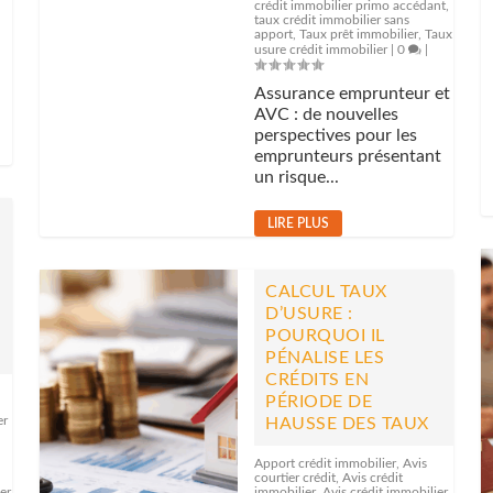
crédit immobilier primo accédant
,
taux crédit immobilier sans
apport
,
Taux prêt immobilier
,
Taux
usure crédit immobilier
|
0
|
u
Assurance emprunteur et
AVC : de nouvelles
perspectives pour les
emprunteurs présentant
un risque...
LIRE PLUS
CALCUL TAUX
D’USURE :
POURQUOI IL
PÉNALISE LES
CRÉDITS EN
PÉRIODE DE
er
HAUSSE DES TAUX
Apport crédit immobilier
,
Avis
courtier crédit
,
Avis crédit
er
immobilier
,
Avis crédit immobilier