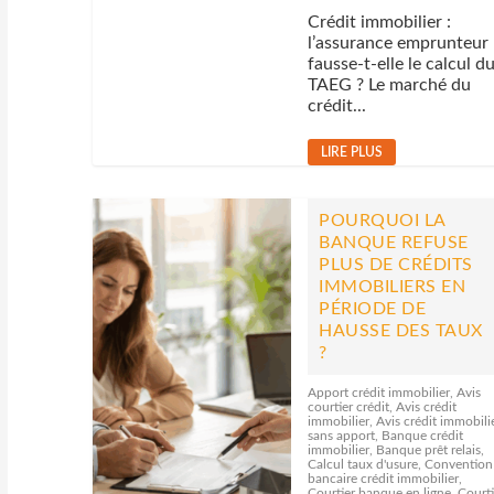
Crédit immobilier :
l’assurance emprunteur
fausse-t-elle le calcul d
TAEG ? Le marché du
crédit...
LIRE PLUS
POURQUOI LA
BANQUE REFUSE
PLUS DE CRÉDITS
IMMOBILIERS EN
PÉRIODE DE
HAUSSE DES TAUX
?
Apport crédit immobilier
,
Avis
courtier crédit
,
Avis crédit
immobilier
,
Avis crédit immobili
sans apport
,
Banque crédit
immobilier
,
Banque prêt relais
,
Calcul taux d'usure
,
Convention
bancaire crédit immobilier
,
Courtier banque en ligne
,
Courti