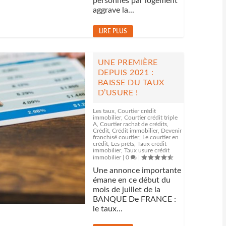
personnes par logement
aggrave la...
LIRE PLUS
UNE PREMIÈRE
DEPUIS 2021 :
BAISSE DU TAUX
D’USURE !
Les taux
,
Courtier crédit
immobilier
,
Courtier crédit triple
A
,
Courtier rachat de crédits
,
Crédit
,
Crédit immobilier
,
Devenir
franchisé courtier
,
Le courtier en
crédit
,
Les prêts
,
Taux crédit
immobilier
,
Taux usure crédit
immobilier
|
0
|
Une annonce importante
émane en ce début du
mois de juillet de la
BANQUE De FRANCE :
le taux...