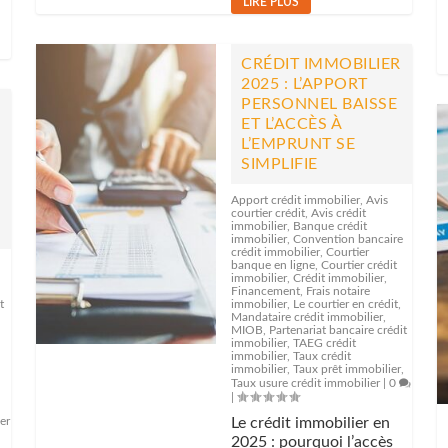
LIRE PLUS
CRÉDIT IMMOBILIER
2025 : L’APPORT
PERSONNEL BAISSE
ET L’ACCÈS À
L’EMPRUNT SE
SIMPLIFIE
Apport crédit immobilier
,
Avis
courtier crédit
,
Avis crédit
immobilier
,
Banque crédit
immobilier
,
Convention bancaire
crédit immobilier
,
Courtier
banque en ligne
,
Courtier crédit
immobilier
,
Crédit immobilier
,
Financement
,
Frais notaire
t
immobilier
,
Le courtier en crédit
,
Mandataire crédit immobilier
,
MIOB
,
Partenariat bancaire crédit
immobilier
,
TAEG crédit
immobilier
,
Taux crédit
immobilier
,
Taux prêt immobilier
,
Taux usure crédit immobilier
|
0
|
er
Le crédit immobilier en
2025 : pourquoi l’accès