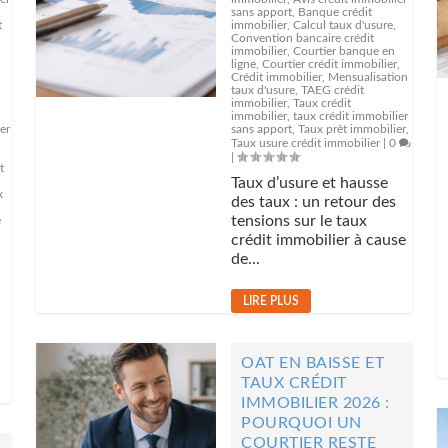
sans apport
,
Banque crédit
t
immobilier
,
Calcul taux d'usure
,
Convention bancaire crédit
immobilier
,
Courtier banque en
ligne
,
Courtier crédit immobilier
,
Crédit immobilier
,
Mensualisation
taux d'usure
,
TAEG crédit
immobilier
,
Taux crédit
immobilier
,
taux crédit immobilier
er
sans apport
,
Taux prêt immobilier
,
Taux usure crédit immobilier
|
0
|
t
Taux d’usure et hausse
x
des taux : un retour des
tensions sur le taux
e
crédit immobilier à cause
de...
LIRE PLUS
OAT EN BAISSE ET
TAUX CRÉDIT
IMMOBILIER 2026 :
POURQUOI UN
COURTIER RESTE