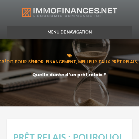
CRÉDIT
 CRÉDIT POUR SÉNIOR, FINANCEMENT, MEILLEUR TAUX PRÊT RELAIS
VIE DU CRÉDIT
Quelle durée d’un prêt relais ?
ASSURANCE
OPTIMISATION FISCALE
PRÊT RELAIS : POURQUOI