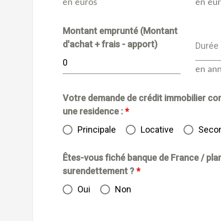
en euros
en eu
Montant emprunté (Montant
d'achat + frais - apport)
Durée 
en an
Votre demande de crédit immobilier co
une residence :
*
Principale
Locative
Secon
Êtes-vous fiché banque de France / pla
surendettement ?
*
Oui
Non