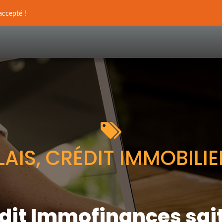
accepté !
S, CRÉDIT IMMOBILIER
édit Immofinances sai