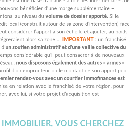
 définie est une base transmise à tous les intermédiaires d
us pouvons bénéficier d’une marge supplémentaire –
ntons, au niveau du
volume de dossier apporté
. Si le
t local (construit autour de sa zone d’intervention) fac
t considérer l’apport à son échelle et ajouter, au poids
intégreraient alors sa zone …
IMPORTANT
: un franchisé
 d’
un soutien administratif et d’une veille collective du
 temps considérable qu’il peut consacrer à de nouveaux
 réseau,
nous disposons également des autres « armes »
e profil d’un emprunteur ou le montant de son apport pour
remier rendez-vous avec un courtier Immofinances est
se en relation avec le franchisé de votre région, pour
r, avec lui, si votre projet d’acquisition est
 IMMOBILIER, VOUS CHERCHEZ