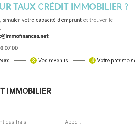
UR TAUX CRÉDIT IMMOBILIER ?
r,
simuler votre capacité d’emprunt
et trouver le
.
t@immofinances.net
80 07 00
eurs
Vos revenus
Votre patrimoin
T IMMOBILIER
t des frais
Apport