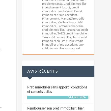
problème santé
,
Crédit immobilier
investissement locatif
,
credit
immobilier plus travaux
,
Crédit
immobilier primo accédant
,
Financement
,
Mandataire crédit
immobilier
,
Meilleur taux crédit
immobilier
,
Partenariat bancaire
crédit immobilier
,
Partenariat crédit
immobilier
,
TAEG crédit immobilier
,
Taux crédit immobilier
,
Taux crédit
immobilier en ligne
,
Taux crédit
immobilier primo accédant
,
taux
crédit immobilier sans apport
e
AVIS RÉCENTS
Prêt immobilier sans apport : conditions
et conseils utiles
SCORE: 98%
Rembourser son prêt immobilier : bien