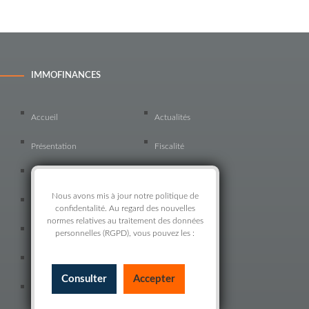
IMMOFINANCES
Accueil
Actualités
Présentation
Fiscalité
Financement
Rachat de crédits
Nous avons mis à jour notre politique de
Crédit Pro
Crédits en réméré
confidentalité. Au regard des nouvelles
normes relatives au traitement des données
PSLA
personnelles (RGPD), vous pouvez les :
Pièces à fournir
Fox simulateur
Mentions légales
Consulter
Accepter
Recrutement
Parrainage