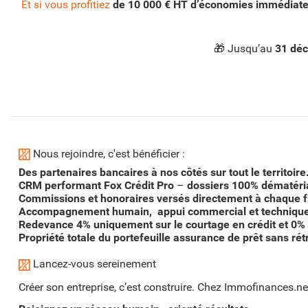
Et si vous profitiez
de 10 000 € HT d’économies immédiat
🎁
Jusqu’au
31 dé
Nous rejoindre, c'est bénéficier :
Des partenaires bancaires à nos côtés sur tout le territoire
CRM performant
F
ox Crédit Pro
–
dossiers 100% dématéria
Commissions et honoraires versés directement à chaque f
Accompagnement humain,
appui commercial et techniqu
Redevance 4% uniquement sur le courtage en crédit et
0%
Propriété totale du portefeuille assurance de prêt sans rét
Lancez-vous sereinement
Créer son entreprise, c’est construire. Chez
Immofinances.ne