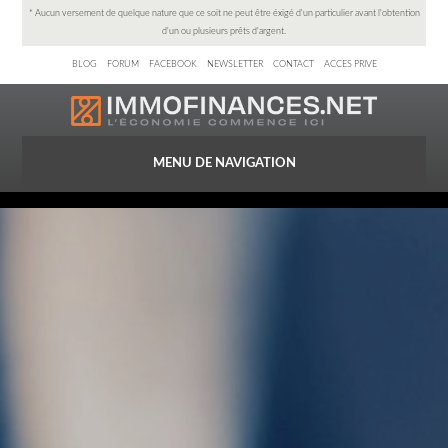
* Aucun versement de quelque nature que ce soit ne peut être éxigé d'un particulier avant l'obtention
d'un ou plusieurs prêts d'argent.
BLOG
FORUM
FACEBOOK
NEWSLETTER
CONTACT
ACCES PRIVE
ACCUEIL
TEMOIGNAGES
PARTENAIRES
SIMULATEURS