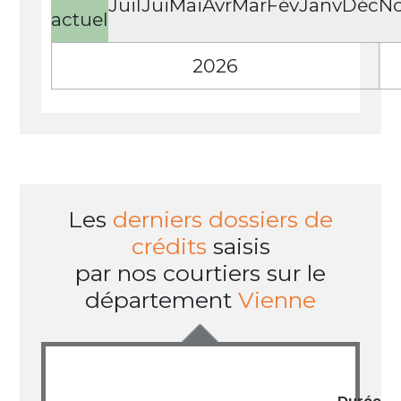
Juil
Jui
Mai
Avr
Mar
Fév
Janv
Déc
N
actuel
2026
Les
derniers dossiers de
crédits
saisis
par nos courtiers sur le
département
Vienne
Durée