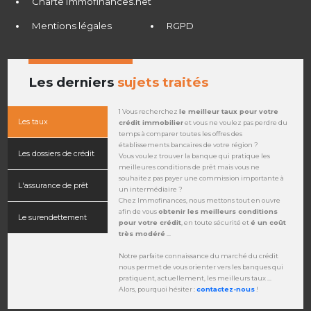
Charte Immofinances.net
Mentions légales
RGPD
Les derniers
sujets traités
1 Vous recherchez
le meilleur taux pour votre
Les taux
crédit immobilier
et vous ne voulez pas perdre du
temps à comparer toutes les offres des
établissements bancaires de votre région ?
Les dossiers de crédit
Vous voulez trouver la banque qui pratique les
meilleures conditions de prêt mais vous ne
souhaitez pas payer une commission importante à
L'assurance de prêt
un intermédiaire ?
Chez Immofinances, nous mettons tout en ouvre
afin de vous
obtenir les meilleurs conditions
Le surendettement
pour votre crédit
, en toute sécurité et
é un coût
très modéré
...
Notre parfaite connaissance du marché du crédit
nous permet de vous orienter vers les banques qui
pratiquent, actuellement, les meilleurs taux ...
Alors, pourquoi hésiter :
contactez-nous
!