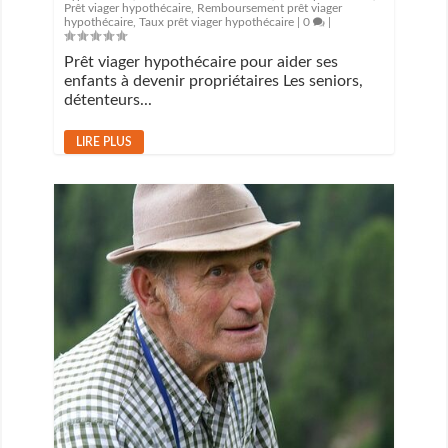
Prêt viager hypothécaire
,
Remboursement prêt viager
hypothécaire
,
Taux prêt viager hypothécaire
|
0
|
Prêt viager hypothécaire pour aider ses
enfants à devenir propriétaires Les seniors,
détenteurs...
LIRE PLUS