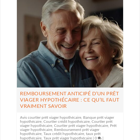
REMBOURSEMENT ANTICIPÉ D’UN PRÊT
VIAGER HYPOTHÉCAIRE : CE QU’IL FAUT
VRAIMENT SAVOIR
Avis courtier prêt viager hypothécaire
,
Banque prêt viager
hypothécaire
,
Courtier crédit hypothécaire
,
Courtier prêt
viager hypothécaire
,
Courtier prêt viager hypothécaire
,
Prêt
viager hypothécaire
,
Remboursement prêt viager
hypothécaire
,
Taux crédit hypothécaire
,
taux prêt
hypothécaire
,
Taux prêt viager hypothécaire
|
0
|