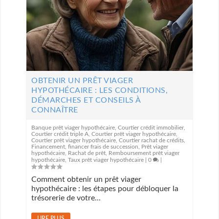
OBTENIR UN PRÊT VIAGER
HYPOTHÉCAIRE : LES CONDITIONS,
DÉMARCHES ET CONSEILS À
CONNAÎTRE
Banque prêt viager hypothécaire
,
Courtier crédit immobilier
,
Courtier crédit triple A
,
Courtier prêt viager hypothécaire
,
Courtier prêt viager hypothécaire
,
Courtier rachat de crédits
,
Financement
,
financer frais de succession
,
Prêt viager
hypothécaire
,
Rachat de prêt
,
Remboursement prêt viager
hypothécaire
,
Taux prêt viager hypothécaire
|
0
|
Comment obtenir un prêt viager
hypothécaire : les étapes pour débloquer la
trésorerie de votre...
LIRE PLUS