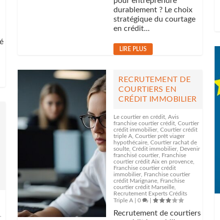
pour entreprendre
durablement ? Le choix
stratégique du courtage
en crédit...
é
LIRE PLUS
RECRUTEMENT DE
COURTIERS EN
CRÉDIT IMMOBILIER
Le courtier en crédit
,
Avis
franchise courtier crédit
,
Courtier
crédit immobilier
,
Courtier crédit
triple A
,
Courtier prêt viager
hypothécaire
,
Courtier rachat de
soulte
,
Crédit immobilier
,
Devenir
franchisé courtier
,
Franchise
courtier crédit Aix en provence
,
Franchise courtier crédit
immobilier
,
Franchise courtier
crédit Marignane
,
Franchise
courtier crédit Marseille
,
Recrutement Experts Crédits
Triple A
|
0
|
Recrutement de courtiers
r