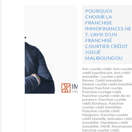
POURQUOI
CHOISIR LA
FRANCHISE
IMMOFINANCES.NE
T. L’AVIS D’UN
FRANCHISÉ
COURTIER CRÉDIT
JOSUÉ
MALIBOUNGOU
Avis courtier crédit
,
Avis courtie
crédit hypothécaire
,
Avis crédit
immobilier
,
Courtier crédit
Rennes
,
Crédit immobilier
,
Devenir courtier crédit immobili
Devenir franchisé courtier
,
Franchise courtage crédit
,
Franchise courtier crédit Aix en
provence
,
Franchise courtier
crédit Bordeaux
,
Franchise
courtier crédit immobilier
,
Franchise courtier crédit
Marignane
,
Franchise courtier
crédit Marseille
,
Indicateur crédi
immobilier
,
Mandataire crédit
immobilier
,
MIOB
,
Reconversio
franchisé courtier crédit
,