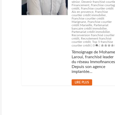
sénior
,
Devenir franchisé courtie
Financement
,
Franchise courtag
crédit
,
Franchise courtier crédit
Aix en provence
,
Franchise
courtier crédit immobilier
,
Franchise courtier crédit
Marignane
,
Franchise courtier
crédit Marseille
,
Partenariat
bancaire crédit immobilier
,
Partenariat crédit immobilier
,
Reconversion franchisé courtier
crédit
,
Recrutement franchisé
courtier crédit
,
Top 5 franchise
courtier crédit
|
0
|
Témoignage de Moham
Laroui, franchisé leader
du réseau Immofinance
Depuis son agence
implantée...
LIRE PLUS