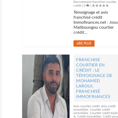
Recrutement franchisé courtier
crédit
|
0
|
Témoignage et avis
franchisé crédit
Immofinances.net : Josu
Maliboungou courtier
crédit...
LIRE PLUS
FRANCHISE
COURTIER EN
CRÉDIT : LE
TÉMOIGNAGE DE
MOHAMED
LAROUI,
FRANCHISÉ
IMMOFINANCES
Avis courtier crédit
,
Avis crédit
immobilier
,
Courtier crédit
immobilier
,
Courtier crédit triple
A
,
Crédit immobilier
,
Crédit pou