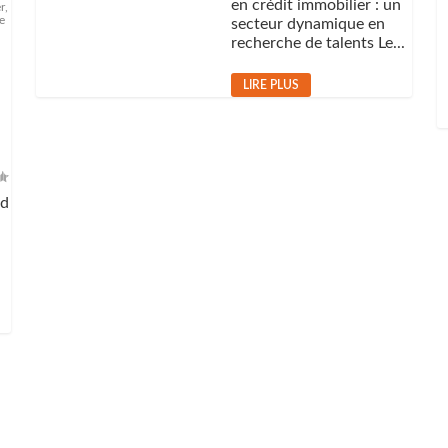
en crédit immobilier : un
r
,
e
secteur dynamique en
recherche de talents Le...
LIRE PLUS
ed
s