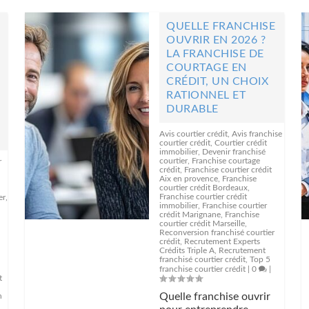
QUELLE FRANCHISE
OUVRIR EN 2026 ?
LA FRANCHISE DE
COURTAGE EN
CRÉDIT, UN CHOIX
RATIONNEL ET
DURABLE
Avis courtier crédit
,
Avis franchise
courtier crédit
,
Courtier crédit
immobilier
,
Devenir franchisé
courtier
,
Franchise courtage
r
crédit
,
Franchise courtier crédit
Aix en provence
,
Franchise
courtier crédit Bordeaux
,
Franchise courtier crédit
er
,
immobilier
,
Franchise courtier
crédit Marignane
,
Franchise
courtier crédit Marseille
,
Reconversion franchisé courtier
crédit
,
Recrutement Experts
Crédits Triple A
,
Recrutement
franchisé courtier crédit
,
Top 5
franchise courtier crédit
|
0
|
t
Quelle franchise ouvrir
n