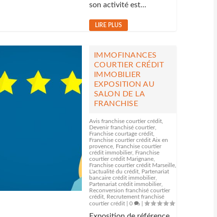
son activité est...
LIRE PLUS
IMMOFINANCES
COURTIER CRÉDIT
IMMOBILIER
EXPOSITION AU
SALON DE LA
FRANCHISE
Avis franchise courtier crédit
,
Devenir franchisé courtier
,
Franchise courtage crédit
,
Franchise courtier crédit Aix en
provence
,
Franchise courtier
crédit immobilier
,
Franchise
courtier crédit Marignane
,
Franchise courtier crédit Marseille
,
L'actualité du crédit
,
Partenariat
bancaire crédit immobilier
,
Partenariat crédit immobilier
,
Reconversion franchisé courtier
crédit
,
Recrutement franchisé
courtier crédit
|
0
|
Exposition de référence