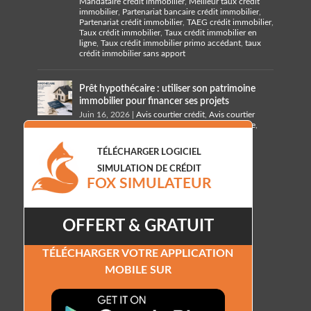
Mandataire crédit immobilier
,
Meilleur taux crédit
immobilier
,
Partenariat bancaire crédit immobilier
,
Partenariat crédit immobilier
,
TAEG crédit immobilier
,
Taux crédit immobilier
,
Taux crédit immobilier en
ligne
,
Taux crédit immobilier primo accédant
,
taux
crédit immobilier sans apport
Prêt hypothécaire : utiliser son patrimoine
immobilier pour financer ses projets
Juin 16, 2026
|
Avis courtier crédit
,
Avis courtier
crédit hypothécaire
,
Banque crédit hypothécaire
,
Courtier crédit hypothécaire
,
Taux crédit
hypothécaire
,
taux prêt hypothécaire
TÉLÉCHARGER LOGICIEL
SIMULATION DE CRÉDIT
FOX SIMULATEUR
OFFERT & GRATUIT
TÉLÉCHARGER VOTRE APPLICATION
MOBILE SUR