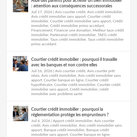
Aide des parents pour acheter un bien immobilier
: attention aux conséquences successorales
Juil 17, 2026
|
Avis courtier crédit
,
Avis crédit immobilier
,
Avis crédit immobilier sans apport
,
Courtier crédit
immobilier
,
Courtier crédit immobilier sans apport
,
Crédit
immobilier
,
Crédit immobilier primo accédant
,
Financement
,
Financer une donation
,
Meilleur taux crédit
immobilier
,
Partenariat crédit immobilier
,
TAEG crédit
immobilier
,
Taux crédit immobilier
,
Taux crédit immobilier
primo accédant
Courtier crédit immobilier : pourquoi il travaille
avec les banques et non contre elles
Juil 16, 2026
|
Avis courtier crédit
,
Avis courtier prêt
relais
,
Avis crédit immobilier
,
Avis crédit immobilier sans
apport
,
Courtier banque en ligne
,
Courtier crédit
hypothécaire
,
Courtier crédit immobilier
,
Courtier crédit
immobilier sans apport
,
Crédit immobilier
,
crédit
immobilier avec problème santé
Courtier crédit immobilier : pourquoi la
réglementation protège les emprunteurs ?
Juil 6, 2026
|
Apport crédit immobilier
,
Avis courtier
crédit
,
Avis crédit immobilier
,
Avis crédit immobilier sans
apport
,
Banque crédit immobilier
,
Banque crédit
immobilier sans apport
,
Courtier banque en ligne
,