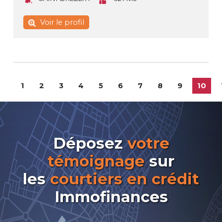
Voir le profil
1
2
3
4
5
6
7
8
9
10
Déposez
votre
témoignage
sur
les
courtiers en crédit
Immofinances