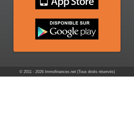
© 2011 -
2026 Immofinances.net (Tous droits réservés)