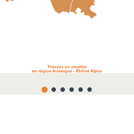
Trouvez un courtier
en région Auvergne - Rhône Alpes
Taux sur 7 ans
2.60 %
Taux le + bas