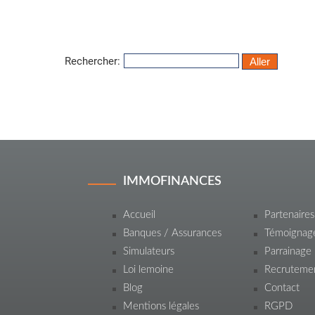
Rechercher:
IMMOFINANCES
Accueil
Partenaires
Banques / Assurances
Témoignag
Simulateurs
Parrainage
Loi lemoine
Recruteme
Blog
Contact
Mentions légales
RGPD