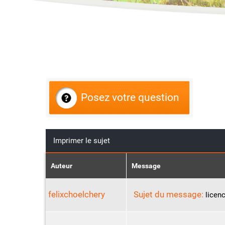
Posez votre question
Imprimer le sujet
Auteur
Message
felixchoelchery
Sujet du message:
licen