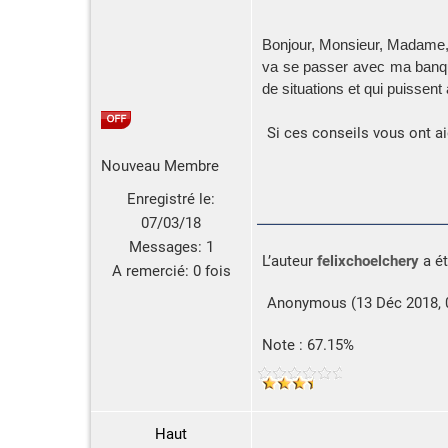
Bonjour, Monsieur, Madame, 
va se passer avec ma banque
de situations et qui puissen
Si ces conseils vous ont aid
Nouveau Membre
Enregistré le:
07/03/18
Messages:
1
L’auteur
felixchoelchery
a ét
A remercié:
0 fois
Anonymous (13 Déc 2018, 02
Note : 67.15%
Haut