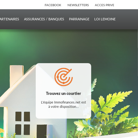
FACEBOOK
NEWSLETTERS
ACCES PRIVE
ARTENAIRES
ASSURANCES / BANQUES
PARRAINAGE
LOI LEMOINE
Trouvez un courtier
Trouvez un courtier
L'équipe Immofinances.net est
L'équipe Immofinances.net est
à votre disposition...
à votre disposition...