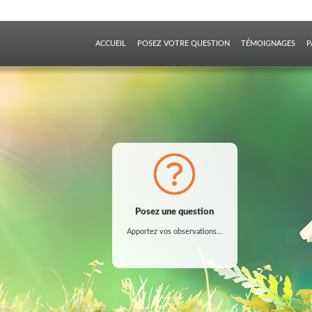
ACCUEIL
POSEZ VOTRE QUESTION
TÉMOIGNAGES
P
Posez une question
Posez une question
Apportez vos observations...
Apportez vos observations...